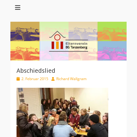
Elternverein
Bundesgymnasiu
Tanzenberg
Abschiedslied
Veröffentlicht
Autor
2. Februar 2015
Richard Wallgram
am